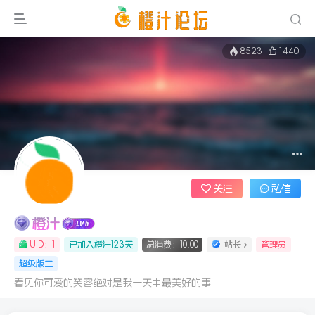
8523
1440
关注
私信
橙汁
UID：1
已加入橙汁123天
总消费：10.00
站长
管理员
超级版主
看见你可爱的笑容绝对是我一天中最美好的事